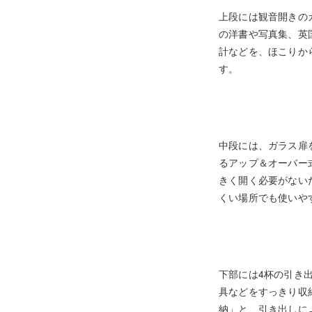
上段には観音開きの
の洋書や写真集、英
計などを、ほこりか
す。
中段には、ガラス扉
るアップ＆オーバー
きく開く必要がない
くい場所でも使いや
下部には4杯の引き
具などをすっきり収
納」と、引き出しに