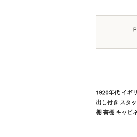
P
1920年代 イ
出し付き スタッ
棚 書棚 キャビ