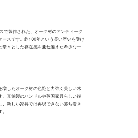
ギリスで製作された、オーク材のアンティーク
ケースです。約100年という長い歴史を受け
と堂々とした存在感を兼ね備えた希少な一
を増したオーク材の色艶と力強く美しい木
す。真鍮製のハンドルや英国家具らしい端
し、新しい家具では再現できない落ち着き
す。