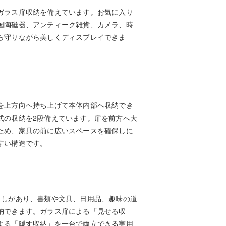
ガラス扉収納を備えています。お気に入り
国陶磁器、アンティーク雑貨、カメラ、時
ら守りながら美しくディスプレイできま
を上方向へ持ち上げて本体内部へ収納でき
式の収納を2段備えています。扉を前方へ大
ため、家具の前に広いスペースを確保しに
すい構造です。
出しがあり、書類や文具、日用品、趣味の道
納できます。ガラス扉による「見せる収
よる「隠す収納」を一台で両立できる実用