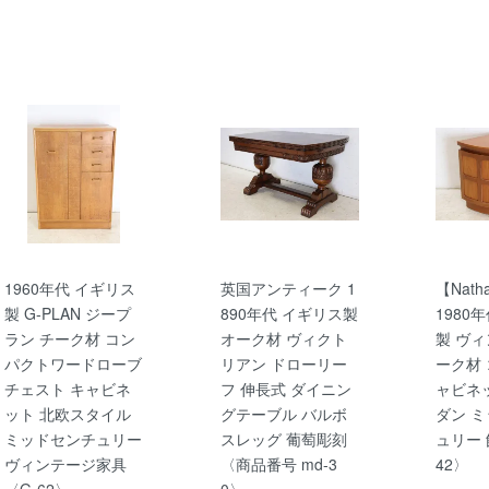
1960年代 イギリス
英国アンティーク 1
【Nath
製 G-PLAN ジープ
890年代 イギリス製
1980
ラン チーク材 コン
オーク材 ヴィクト
製 ヴィ
パクトワードローブ
リアン ドローリー
ーク材
チェスト キャビネ
フ 伸長式 ダイニン
ャビネ
ット 北欧スタイル
グテーブル バルボ
ダン 
ミッドセンチュリー
スレッグ 葡萄彫刻
ュリー 
ヴィンテージ家具
〈商品番号 md-3
42〉