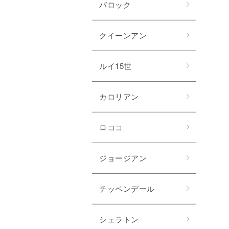
バロック
クイーンアン
ルイ15世
カロリアン
ロココ
ジョージアン
チッペンデール
シェラトン