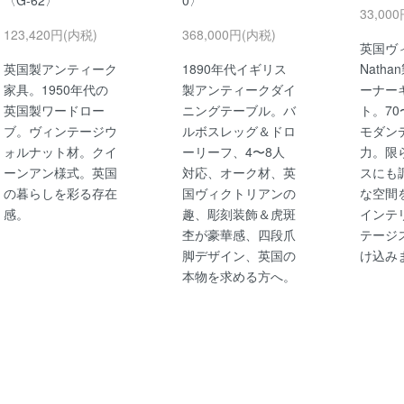
〈G-62〉
0〉
33,00
123,420円(内税)
368,000円(内税)
英国ヴ
英国製アンティーク
1890年代イギリス
Nath
家具。1950年代の
製アンティークダイ
ーナー
英国製ワードロー
ニングテーブル。バ
ト。70
ブ。ヴィンテージウ
ルボスレッグ＆ドロ
モダン
ォルナット材。クイ
ーリーフ、4〜8人
力。限
ーンアン様式。英国
対応、オーク材、英
スにも
の暮らしを彩る存在
国ヴィクトリアンの
な空間
感。
趣、彫刻装飾＆虎斑
インテ
杢が豪華感、四段爪
テージ
脚デザイン、英国の
け込み
本物を求める方へ。