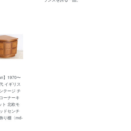
an】1970〜
年代 イギリス
ンテージ チ
 コーナーキ
ット 北欧モ
ミッドセンチ
飾り棚〈md-