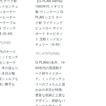
年代 チーク材
【G-PLAN Sierra】
ッドセンチュ
1960年代 イギリス
センターテー
製 ヴィンテージ G-
コーヒーテー
PLAN シエラ チー
ローテーブル
ク材 ライティング
き ヴィンテ
ビューロー サイド
(G-49)
ボード キャビネッ
ト 北欧ミッドセン
0円(内税)
チュリー〈G-50〉
年代のチーク
151,470円(内税)
ミッドセンチ
 センターテ
G-PLANの名作、19
。木の温もり
60年代の英国製チ
い木目が魅
ーク材サイドボー
段シェルフも
ド。ミッドセンチュ
使い勝手も
リーのフォルムと温
かみの木目が特徴。
豊富な収納と上質な
デザイン、絶妙なバ
ランスを誇る一品。