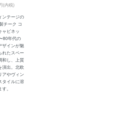
0円(内税)
ィンテージの
an製チーク コ
キャビネッ
〜80年代の
デザインが魅
られたスペー
調和し、上質
を演出。北欧
リアやヴィン
スタイルに溶
ます。