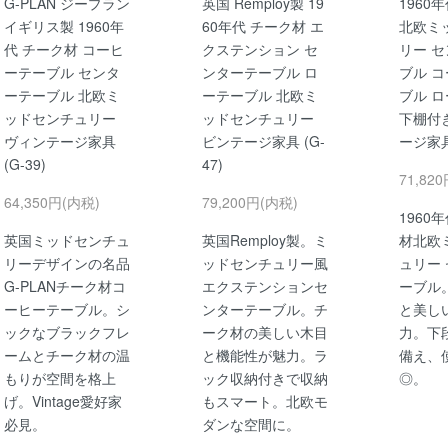
G-PLAN ジープラン
英国 Remploy製 19
1960
イギリス製 1960年
60年代 チーク材 エ
北欧ミ
代 チーク材 コーヒ
クステンション セ
リー 
ーテーブル センタ
ンターテーブル ロ
ブル 
ーテーブル 北欧ミ
ーテーブル 北欧ミ
ブル 
ッドセンチュリー
ッドセンチュリー
下棚付
ヴィンテージ家具
ビンテージ家具 (G-
ージ家具 
(G-39)
47)
71,82
64,350円(内税)
79,200円(内税)
1960
英国ミッドセンチュ
英国Remploy製。ミ
材北欧
リーデザインの名品
ッドセンチュリー風
ュリー
G-PLANチーク材コ
エクステンションセ
ーブル
ーヒーテーブル。シ
ンターテーブル。チ
と美し
ックなブラックフレ
ーク材の美しい木目
力。下
ームとチーク材の温
と機能性が魅力。ラ
備え、
もりが空間を格上
ック収納付きで収納
◎。
げ。Vintage愛好家
もスマート。北欧モ
必見。
ダンな空間に。