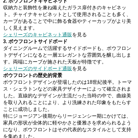
2. ボウフロントキャビネット
収納力と装飾性を兼ね備えたガラス扉付きのキャビネッ
ト。チャイナキャビネットとして使用されることも多く、
カーブがあることで中に飾る食器やティーカップがより美
しく見えます。
シェリーズのキャビネット通販
を見る
3. ボウフロントサイドボード
ダイニングルームで活躍するサイドボードも、ボウフロン
トデザインになると一層エレガントな雰囲気を醸し出しま
す。両端にカーブが施された天板が特徴です。
シェリーズのサイドボード通販
を見る
ボウフロントの歴史的背景
ボウフロントデザインが登場したのは18世紀後半。トーマ
ス・シェラトンなどの家具デザイナーによって確立されま
した。直線的なデザインが主流だった当時の中で、曲線美
を取り入れることにより、より洗練された印象をもたらす
ことに成功しました。
特にジョージアン後期からリージェンシー期にかけては、
家具の形状が全体的に軽やかさと優雅さを求められるよう
になり、ボウフロントはその代表的なスタイルとして支持
を集めました。