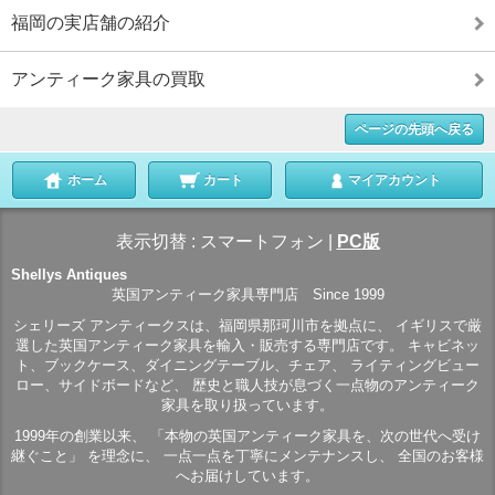
福岡の実店舗の紹介
アンティーク家具の買取
ページの先頭へ戻る
ホーム
カート
マイアカウント
表示切替 :
スマートフォン
|
PC版
Shellys Antiques
英国アンティーク家具専門店 Since 1999
シェリーズ アンティークスは、福岡県那珂川市を拠点に、 イギリスで厳
選した英国アンティーク家具を輸入・販売する専門店です。 キャビネッ
ト、ブックケース、ダイニングテーブル、チェア、 ライティングビュー
ロー、サイドボードなど、 歴史と職人技が息づく一点物のアンティーク
家具を取り扱っています。
1999年の創業以来、 「本物の英国アンティーク家具を、次の世代へ受け
継ぐこと」 を理念に、 一点一点を丁寧にメンテナンスし、 全国のお客様
へお届けしています。