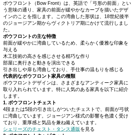
ボウフロント（Bow Front）は、英語で「弓形の前面」とい
う意味の通り、家具の前面が緩やかなカーブを描いたデザ
インのことを指します。この湾曲した形状は、18世紀後半
のジョージアン期からヴィクトリア期にかけて流行しまし
た。
ボウフロントの主な特徴
前面が緩やかに湾曲しているため、柔らかく優雅な印象を
与える
木工技術の高さを感じさせる精巧な作り
部屋に奥行きと動きを演出できる
引き出しや扉も湾曲しており、手仕事の温もりを感じる
代表的なボウフロント家具の種類
ボウフロントデザインは、さまざまなアンティーク家具に
取り入れられています。特に人気のある家具を以下に紹介
します。
1. ボウフロントチェスト
4段または5段の引き出しがついたチェストで、前面が弓状
に湾曲しています。ジョージアン様式の影響を色濃く受け
ており、重厚感と気品を兼ね備えています。
シェリーズのチェスト・タンス通販
を見る