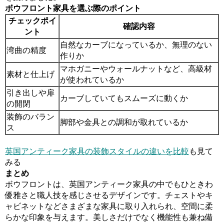
ボウフロント家具を選ぶ際のポイント
チェックポイ
確認内容
ント
自然なカーブになっているか、無理のない
湾曲の精度
作りか
マホガニーやウォールナットなど、高級材
素材と仕上げ
が使われているか
引き出しや扉
カーブしていてもスムーズに動くか
の開閉
装飾のバラン
脚部や金具との調和が取れているか
ス
英国アンティーク家具の装飾スタイルの違いを比較
も見て
みる
まとめ
ボウフロントは、英国アンティーク家具の中でもひときわ
優雅さと職人技を感じさせるデザインです。チェストやキ
ャビネットなどさまざまな家具に取り入れられ、空間に柔
らかな印象を与えます。美しさだけでなく機能性も兼ね備