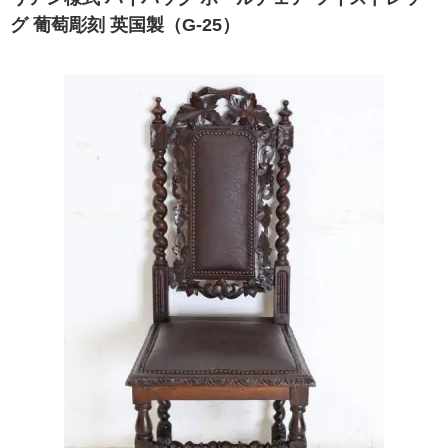
グ 葡萄彫刻 英国製（G-25）