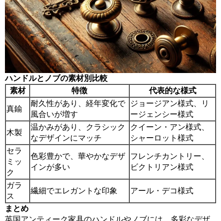
ハンドルとノブの素材別比較
素材
特徴
代表的な様式
耐久性があり、経年変化で
ジョージアン様式、リ
真鍮
風合いが増す
ージェンシー様式
温かみがあり、クラシック
クイーン・アン様式、
木製
なデザインにマッチ
シャーロット様式
セラ
色彩豊かで、華やかなデザ
フレンチカントリー、
ミッ
インが多い
ビクトリアン様式
ク
ガラ
繊細でエレガントな印象
アール・デコ様式
ス
まとめ
英国アンティーク家具のハンドルやノブには、多彩なデザ