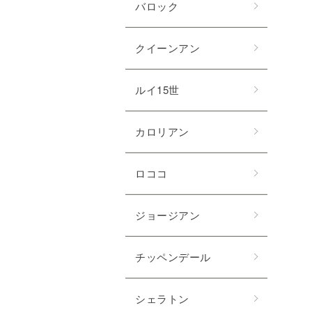
バロック
クイーンアン
ルイ15世
カロリアン
ロココ
ジョージアン
チッペンデール
シェラトン