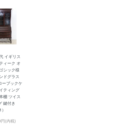
年代 イギリス
ティーク オ
 ゴシック様
テンドグラス
ローブックケ
ライティング
本棚 ツイス
グ 鍵付き
21）
00円(内税)