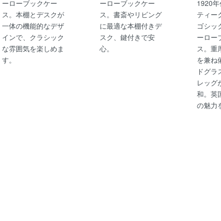
ーローブックケー
ーローブックケー
1920
ス。本棚とデスクが
ス。書斎やリビング
ティー
一体の機能的なデザ
に最適な本棚付きデ
ゴシッ
インで、クラシック
スク、鍵付きで安
ーロー
な雰囲気を楽しめま
心。
ス。重
す。
を兼ね
ドグラ
レッグ
和。英
の魅力