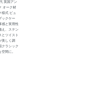
年代 英国アン
ク オーク材
ク様式 ビュ
ブックケー
厚感と実用性
備え、ステン
スとツイスト
が美しく調
国クラシック
を空間に。