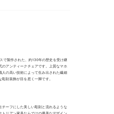
】
リスで製作された、約130年の歴史を受け継
式のアンティークチェアです。上質なマホ
職人の高い技術によって生み出された繊細
な彫刻装飾が目を惹く一脚です。
モチーフにした美しい彫刻と流れるような
クトリアン家具ならではの優美なデザイン