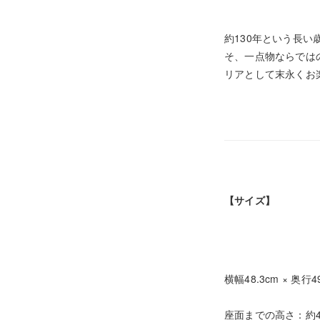
約130年という長
そ、一点物ならでは
リアとして末永くお
【サイズ】
横幅48.3cm × 奥行49
座面までの高さ：約4