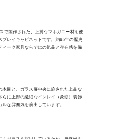
ギリスで製作された、上質なマホガニー材を使
スプレイキャビネットです。約95年の歴史
ティーク家具ならではの気品と存在感を備
の木目と、ガラス扉中央に施された上品な
さらに上部の繊細なインレイ（象嵌）装飾
カルな雰囲気を演出しています。
にもガラスを採用しているため、自然光を