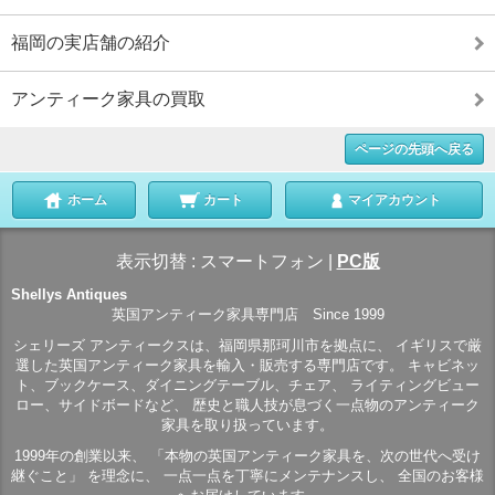
福岡の実店舗の紹介
アンティーク家具の買取
ページの先頭へ戻る
ホーム
カート
マイアカウント
表示切替 :
スマートフォン
|
PC版
Shellys Antiques
英国アンティーク家具専門店 Since 1999
シェリーズ アンティークスは、福岡県那珂川市を拠点に、 イギリスで厳
選した英国アンティーク家具を輸入・販売する専門店です。 キャビネッ
ト、ブックケース、ダイニングテーブル、チェア、 ライティングビュー
ロー、サイドボードなど、 歴史と職人技が息づく一点物のアンティーク
家具を取り扱っています。
1999年の創業以来、 「本物の英国アンティーク家具を、次の世代へ受け
継ぐこと」 を理念に、 一点一点を丁寧にメンテナンスし、 全国のお客様