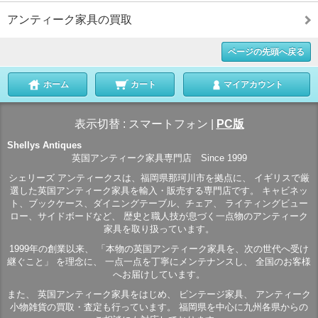
アンティーク家具の買取
ページの先頭へ戻る
ホーム
カート
マイアカウント
表示切替 :
スマートフォン
|
PC版
Shellys Antiques
英国アンティーク家具専門店 Since 1999
シェリーズ アンティークスは、福岡県那珂川市を拠点に、 イギリスで厳
選した英国アンティーク家具を輸入・販売する専門店です。 キャビネッ
ト、ブックケース、ダイニングテーブル、チェア、 ライティングビュー
ロー、サイドボードなど、 歴史と職人技が息づく一点物のアンティーク
家具を取り扱っています。
1999年の創業以来、 「本物の英国アンティーク家具を、次の世代へ受け
継ぐこと」 を理念に、 一点一点を丁寧にメンテナンスし、 全国のお客様
へお届けしています。
また、 英国アンティーク家具をはじめ、 ビンテージ家具、 アンティーク
小物雑貨の買取・査定も行っています。 福岡県を中心に九州各県からの