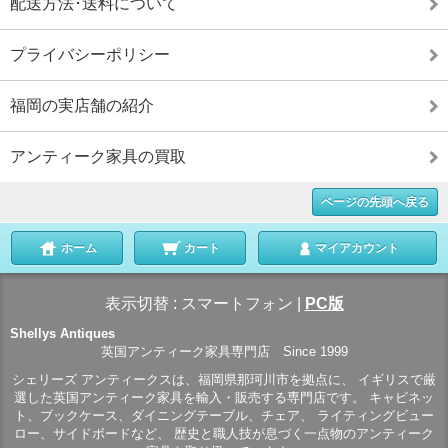
配送方法･送料について
プライバシーポリシー
福岡の実店舗の紹介
アンティーク家具の買取
ページの先頭へ戻る
ホーム
カート
マイアカウント
表示切替 :
スマートフォン
|
PC版
Shellys Antiques
英国アンティーク家具専門店 Since 1999
シェリーズ アンティークスは、福岡県那珂川市を拠点に、 イギリスで厳
選した英国アンティーク家具を輸入・販売する専門店です。 キャビネッ
ト、ブックケース、ダイニングテーブル、チェア、 ライティングビュー
ロー、サイドボードなど、 歴史と職人技が息づく一点物のアンティーク